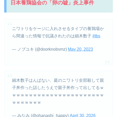
日本養鶏協会の「卵の嘘」炎上事件
ニワトリをケージに入れさせるタイプの養鶏場か
ら間違った情報で抗議されたのは細木数子
#tbs
— ノブユキ (@doorknobsmz)
May 20, 2023
細木数子はんぱない、庭のニワトリ全部殺して親
子丼作った話したうえで親子丼作って出してるｗ
ｗｗｗｗｗｗｗｗｗｗｗｗｗｗｗｗｗｗｗｗｗｗ
ｗｗｗｗｗｗｗ
— みなみ (@ohanashi_happy)
April 30, 2026