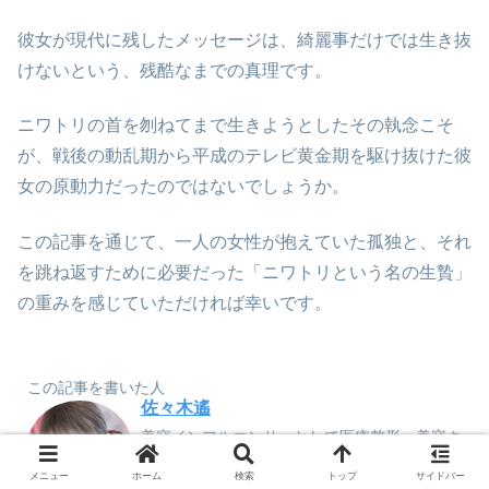
彼女が現代に残したメッセージは、綺麗事だけでは生き抜
けないという、残酷なまでの真理です。
ニワトリの首を刎ねてまで生きようとしたその執念こそ
が、戦後の動乱期から平成のテレビ黄金期を駆け抜けた彼
女の原動力だったのではないでしょうか。
この記事を通じて、一人の女性が抱えていた孤独と、それ
を跳ね返すために必要だった「ニワトリという名の生贄」
の重みを感じていただければ幸いです。
この記事を書いた人
佐々木遙
美容インフルエンサーとして医療整形・美容ク
リニックなどのガイドを担当。TCB東京中央美
容外科・湘南美容外科など100以上のサロンや
メニュー
ホーム
検索
トップ
サイドバー