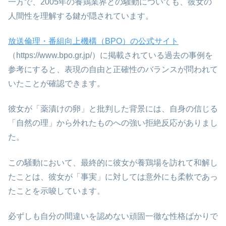
一方で、2005年の養鶏業界との騒動についても、彼女の
人間性を理解する鍵が隠されています。
放送倫理・番組向上機構（BPO）の公式サイト
（https://www.bpo.gr.jp/）に掲載されている過去の事例を
参考にすると、表現の自由と正確性のバランスが問われて
いたことが確認できます。
彼女が「薬漬けの卵」と批判した背景には、自身の信じる
「自然の理」から外れたものへの強い拒絶反応がありまし
た。
この騒動において、最終的に彼女が養鶏場を訪れて和解し
たことは、彼女が「事実」に対しては意外にも柔軟であっ
たことを示唆しています。
必ずしも自分の間違いを認めない頑固一徹な性格ばかりで