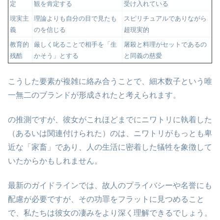
定
観を肯定する
受け入れている
現実主
理論よりも自分の目で見たも
スピリチュアルでありながら
義
のを信じる
超現実的
教育的
厳しく叱ることで相手を「生
屠殺と料理がセットであるの
残酷
かそう」とする
と同義の慈愛
こうした要素が複雑に絡み合うことで、細木数子という唯
一無二のブランドが形成されたと考えられます。
の推測ですが、彼女がこれほどまでにニワトリに執着した
（あるいは関連付けられた）のは、ニワトリがもっとも卑
近な「家畜」であり、人の生活に密着した犠牲を象徴して
いたからかもしれません。
最新のガイドラインでは、故人のプライバシーや名誉にも
配慮が必要ですが、その功罪をフラットに見つめること
で、私たちは彼女の凄みをより深く理解できるでしょう。