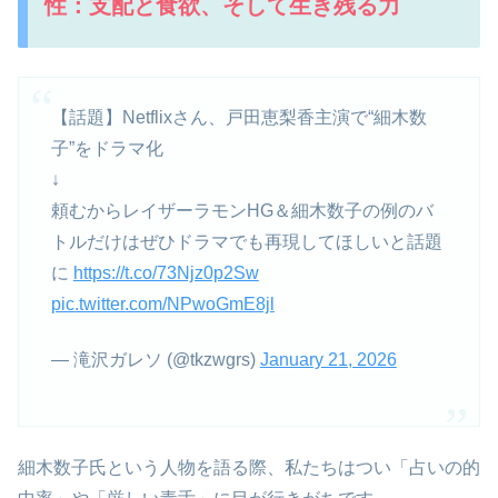
性：支配と食欲、そして生き残る力
【話題】Netflixさん、戸田恵梨香主演で“細木数
子”をドラマ化
↓
頼むからレイザーラモンHG＆細木数子の例のバ
トルだけはぜひドラマでも再現してほしいと話題
に
https://t.co/73Njz0p2Sw
pic.twitter.com/NPwoGmE8jl
— 滝沢ガレソ (@tkzwgrs)
January 21, 2026
細木数子氏という人物を語る際、私たちはつい「占いの的