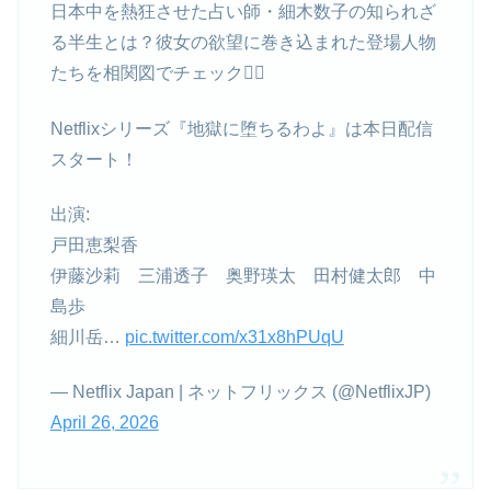
日本中を熱狂させた占い師・細木数子の知られざ
る半生とは？彼女の欲望に巻き込まれた登場人物
たちを相関図でチェック❤️‍🔥
Netflixシリーズ『地獄に堕ちるわよ』は本日配信
スタート！
出演:
戸田恵梨香
伊藤沙莉 三浦透子 奥野瑛太 田村健太郎 中
島歩
細川岳…
pic.twitter.com/x31x8hPUqU
— Netflix Japan | ネットフリックス (@NetflixJP)
April 26, 2026