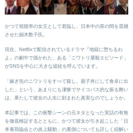
かつて視聴率の女王として君臨し、日本中の茶の間を震撼
させた細木数子氏。
現在、Netflixで配信されているドラマ『地獄に堕ちるわ
よ』の劇中で描かれた、ある「ニワトリ屠殺エピソード」
がSNSを中心に大きな波紋を呼んでいます。
「嫁ぎ先のニワトリをすべて殺し、親子丼にして食卓に出
した」という、あまりにも凄惨でサイコパス的な振る舞い
は、果たして彼女の人生に刻まれた真実なのでしょうか。
本記事では、この衝撃シーンの元ネタとなった実話の有無
を徹底検証するとともに、かつて彼女が引き起こした「日
本養鶏協会との炎上騒動」の裏側についても詳しく紐解い