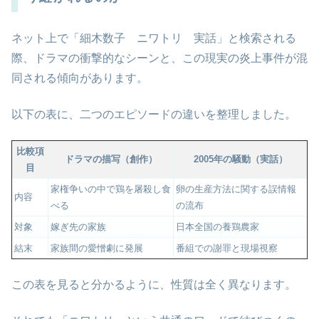
ネット上で「細木数子 ニワトリ 実話」と検索される
際、ドラマの衝撃的なシーンと、この現実の炎上事件が混
同される傾向があります。
以下の表に、二つのエピソードの違いを整理しました。
比較項
ドラマの描写（創作）
2005年の騒動（実話）
目
家権争いの中で鶏を屠殺し食
卵の生産方法に関する誤情報
内容
べる
の流布
対象
嫁ぎ先の家族
日本全国の養鶏農家
結末
家族間の愛憎劇に発展
番組での謝罪と現場視察
この表を見ると分かるように、性質は全く異なります。